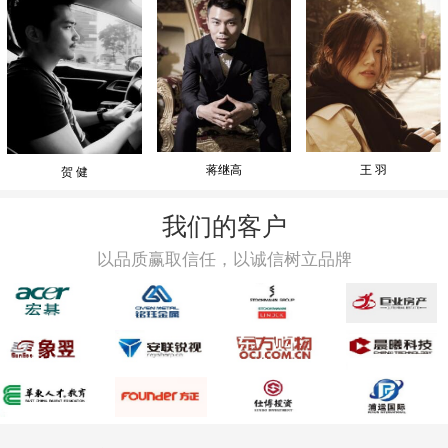
蒋继高
王 羽
贺 健
我们的客户
以品质赢取信任，以诚信树立品牌