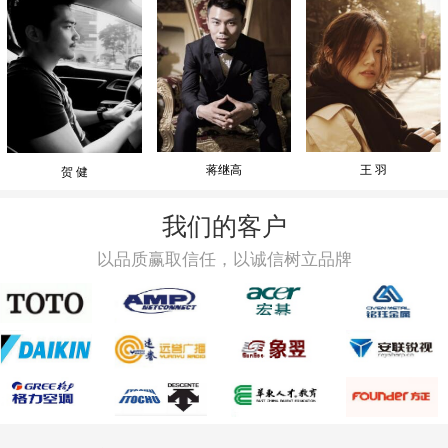
蒋继高
王 羽
贺 健
我们的客户
以品质赢取信任，以诚信树立品牌