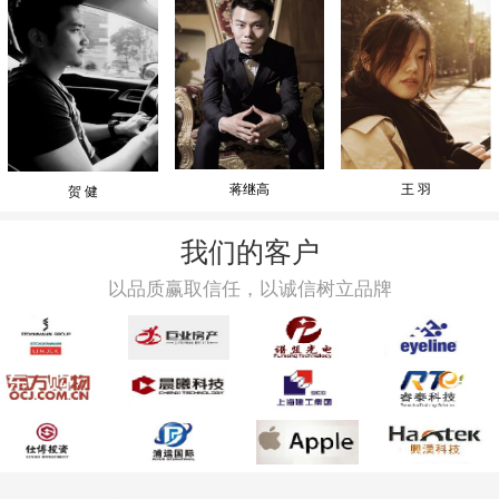
蒋继高
王 羽
贺 健
我们的客户
以品质赢取信任，以诚信树立品牌