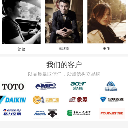
蒋继高
王 羽
贺 健
我们的客户
以品质赢取信任，以诚信树立品牌