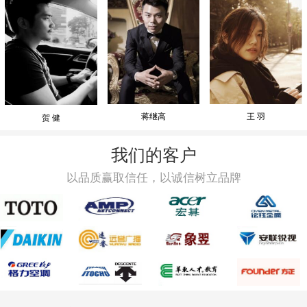
蒋继高
王 羽
贺 健
我们的客户
以品质赢取信任，以诚信树立品牌