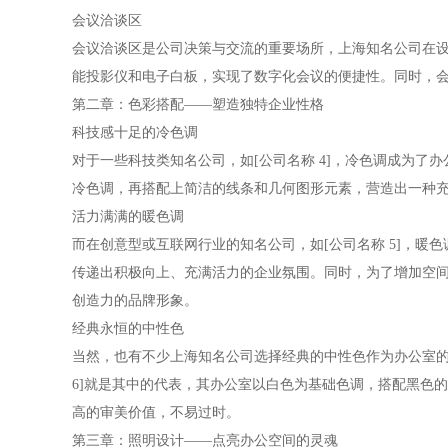
会议洽谈区
会议洽谈区是公司决策与交流的重要场所，上海知名公司在设
能投影仪和电子白板，实现了数字化会议的便捷性。同时，
第二章：色彩搭配——塑造独特企业性格
科技感十足的冷色调
对于一些科技类知名公司，如[公司名称 4]，冷色调成为
冷色调，再搭配上简洁的线条和几何图形元素，营造出一种
活力满满的暖色调
而在创意型或互联网行业的知名公司，如[公司名称 5]，
传递出积极向上、充满活力的企业氛围。同时，为了增加空
创造力的品牌形象。
经典永恒的中性色
当然，也有不少上海知名公司选择经典的中性色作为办公室的
6]就是其中的代表，其办公室以白色为基础色调，搭配黑色
高的审美价值，不易过时。
第三章：照明设计——点亮办公空间的灵魂