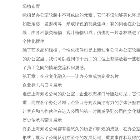
绿植布置
绿植是办公室软装中不可或缺的元素，它们不仅能够美化环
如散尾葵、发财树等，形成绿色的视觉焦点；有的则会在办公
墙，由各种蕨类植物、观叶植物组成，仿佛将一片森林搬进
个性化摆件
除了艺术品和绿植，个性化摆件也是上海知名公司办公室软装
的办公室里，我们可以看到每个员工的工位上都摆放着一些
了员工之间的情感交流和归属感。
第五章：企业文化融入——让办公室成为企业名片
企业标志与口号展示
走进上海知名公司的办公室，企业标志和口号随处可见，它们
重；而在各个办公区域，企业口号则以简洁有力的字体张贴
让客户和合作伙伴在进入公司的第一时间感受到公司的文化
历史传承与荣誉展示
许多上海知名公司都有着悠久的历史和辉煌的成就，在办公室
形式，展示了公司从创立至今的发展历程、重要事件和取得