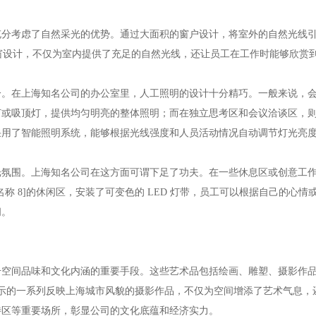
分考虑了自然采光的优势。通过大面积的窗户设计，将室外的自然光线引
地窗设计，不仅为室内提供了充足的自然光线，还让员工在工作时能够欣赏
分。在上海知名公司的办公室里，人工照明的设计十分精巧。一般来说，
灯或吸顶灯，提供均匀明亮的整体照明；而在独立思考区和会议洽谈区，
采用了智能照明系统，能够根据光线强度和人员活动情况自动调节灯光亮
光氛围。上海知名公司在这方面可谓下足了功夫。在一些休息区或创意工
称 8]的休闲区，安装了可变色的 LED 灯带，员工可以根据自己的心
间。
升空间品味和文化内涵的重要手段。这些艺术品包括绘画、雕塑、摄影作
廊展示的一系列反映上海城市风貌的摄影作品，不仅为空间增添了艺术气息
待区等重要场所，彰显公司的文化底蕴和经济实力。