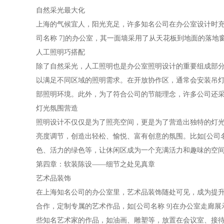
自然采光最大化
上海的气候宜人，阳光充足，许多知名公司在办公室设计时充
司名称 7]的办公室，其一面墙采用了从天花板到地面的落
人工照明巧搭配
除了自然采光，人工照明也是办公室照明设计的重要组成部
以满足不同区域的照明需求。在开放协作区，通常会安装吊
部照明环境。此外，为了符合公司的节能理念，许多公司还
灯光氛围营造
照明设计不仅仅是为了照亮空间，更是为了营造出独特的灯
亮度调节，创造出轻松、愉悦、富有创意的氛围。比如[公司名
色、活力的绿色等，让休闲区成为一个充满活力和趣味的空
第四章：软装陈设——细节之处见真章
艺术品装饰
在上海知名公司的办公室里，艺术品装饰随处可见，成为提
合作，定制专属的艺术作品，如[公司名称 9]在办公室走
些知名艺术家的作品，如油画、雕塑等，放置在会议室、接