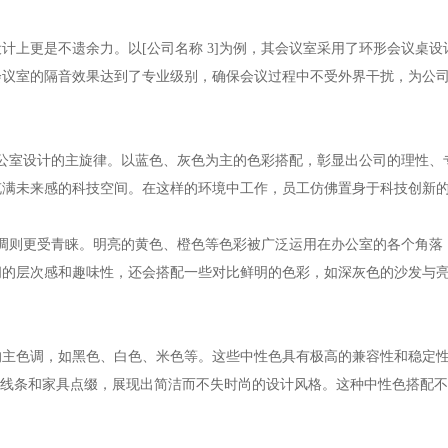
计上更是不遗余力。以[公司名称 3]为例，其会议室采用了环形会议桌
会议室的隔音效果达到了专业级别，确保会议过程中不受外界干扰，为公
了办公室设计的主旋律。以蓝色、灰色为主的色彩搭配，彰显出公司的理性
充满未来感的科技空间。在这样的环境中工作，员工仿佛置身于科技创新
暖色调则更受青睐。明亮的黄色、橙色等色彩被广泛运用在办公室的各个角
间的层次感和趣味性，还会搭配一些对比鲜明的色彩，如深灰色的沙发与
主色调，如黑色、白色、米色等。这些中性色具有极高的兼容性和稳定性
的线条和家具点缀，展现出简洁而不失时尚的设计风格。这种中性色搭配