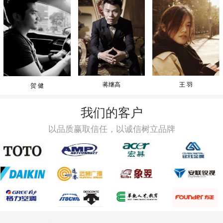
蒋继高
王 羽
贺 健
我们的客户
以品质赢取信任，以诚信树立品牌