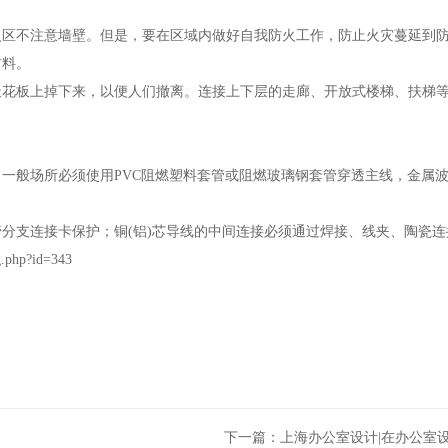
火区不注意墙壁。但是，要在区域内做好自我防火工作，防止火灾蔓延到
材料。
天花板上掉下来，以便人们撤离。连接上下层的走廊、开放式楼梯、扶梯
一般场所必须使用PVC阻燃塑料套管或阻燃玻璃钢套管穿透主线，金属
分支连接卡保护；铜(铝)芯导线的中间连接必须通过焊接、线夹、陶瓷
g.php?id=343
下一篇：
上海办公室设计|在办公室