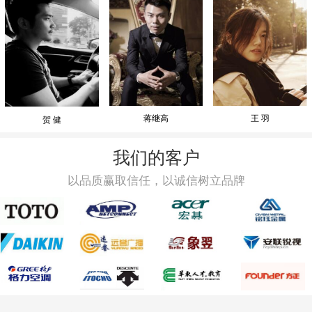
蒋继高
王 羽
贺 健
我们的客户
以品质赢取信任，以诚信树立品牌