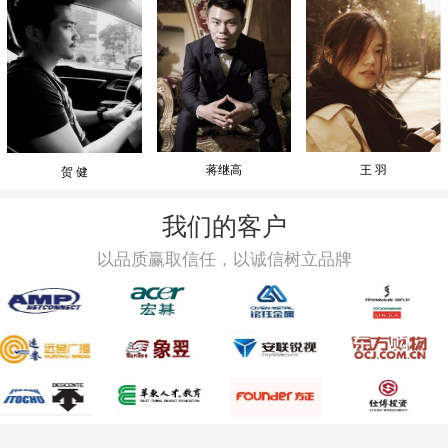
蒋继高
王 羽
贺 健
我们的客户
以品质赢取信任，以诚信树立品牌